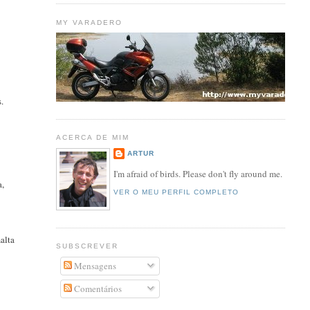
MY VARADERO
s.
ACERCA DE MIM
ARTUR
I'm afraid of birds. Please don't fly around me.
a,
VER O MEU PERFIL COMPLETO
alta
SUBSCREVER
Mensagens
Comentários