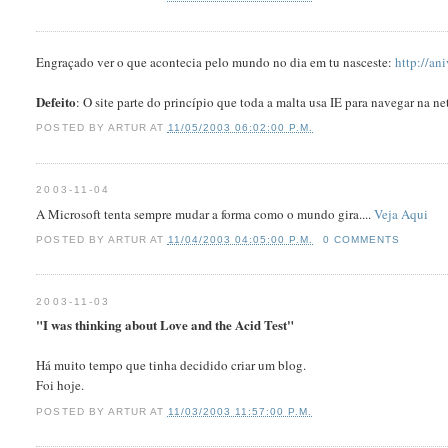
Engraçado ver o que acontecia pelo mundo no dia em tu nasceste:
http://ani
Defeito
: O site parte do princí­pio que toda a malta usa IE para navegar na n
POSTED BY
ARTUR
AT
11/05/2003 06:02:00 P.M.
2003-11-04
A Microsoft tenta sempre mudar a forma como o mundo gira....
Veja Aqui
POSTED BY
ARTUR
AT
11/04/2003 04:05:00 P.M.
0 COMMENTS
2003-11-03
"I was thinking about Love and the Acid Test"
Há muito tempo que tinha decidido criar um blog.
Foi hoje.
POSTED BY
ARTUR
AT
11/03/2003 11:57:00 P.M.