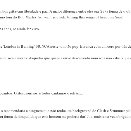
mbos gritavam liberdade e paz. A maior diferença entre eles era (é?) a forma de o obt
smo tom do Bob Marley. So, want you help to sing this songs of freedom? Sure!
ns anos, se ainda for vivo.
ase 'London is Burning'. NUNCA neste tom tão pop. E nunca com um coro por trás d
ta música é mesmo daquelas que quem a ouve descansado num sofá não sabe o que 
antou. Gritos, sorrisos, e todos cantámos o refrão....
ão o recomendaria a ninguem que não tenha um background de Clash e Strummer pe
lhor forma de despedida que este homem me poderia dar! Joe, mais uma vez obrigado