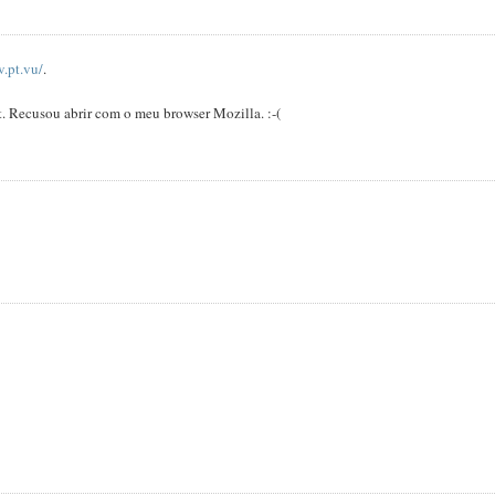
v.pt.vu/
.
et. Recusou abrir com o meu browser Mozilla. :-(