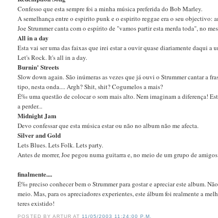
Confesso que esta sempre foi a minha música preferida do Bob Marley.
A semelhança entre o espirito punk e o espirito reggae era o seu objectivo: a
Joe Strummer canta com o espí­rito de "vamos partir esta merda toda", no me
All in a day
Esta vai ser uma das faixas que irei estar a ouvir quase diariamente daqui a u
Let's Rock. It's all in a day.
Burnin' Streets
Slow down again. São inúmeras as vezes que já ouvi o Strummer cantar a fr
tipo, nesta onda.... Argh? Shit, shit? Cogumelos a mais?
É‰ uma questão de colocar o som mais alto. Nem imaginam a diferença! Es
a perder...
Midnight Jam
Devo confessar que esta música estar ou não no album não me afecta.
Silver and Gold
Lets Blues. Lets Folk. Lets party.
Antes de morrer, Joe pegou numa guitarra e, no meio de um grupo de amigos, c
finalmente....
É‰ preciso conhecer bem o Strummer para gostar e apreciar este album. N
meio. Mas, para os apreciadores experientes, este álbum foi realmente a me
teres existido!
POSTED BY
ARTUR
AT
11/05/2003 11:24:00 P.M.