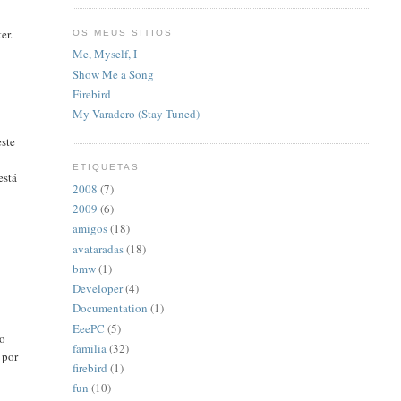
er.
OS MEUS SITIOS
Me, Myself, I
Show Me a Song
Firebird
My Varadero (Stay Tuned)
este
ETIQUETAS
está
2008
(7)
2009
(6)
amigos
(18)
avataradas
(18)
bmw
(1)
Developer
(4)
Documentation
(1)
EeePC
(5)
lo
familia
(32)
 por
firebird
(1)
fun
(10)