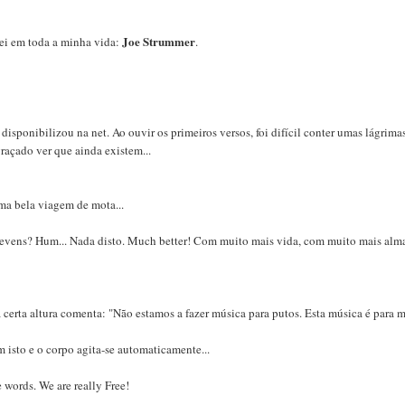
Joe Strummer
ei em toda a minha vida:
.
sponibilizou na net. Ao ouvir os primeiros versos, foi difí­cil conter umas lágrima
raçado ver que ainda existem...
a bela viagem de mota...
 Stevens? Hum... Nada disto. Much better! Com muito mais vida, com muito mais alm
certa altura comenta: "Não estamos a fazer música para putos. Esta música é para m
 isto e o corpo agita-se automaticamente...
 words. We are really Free!