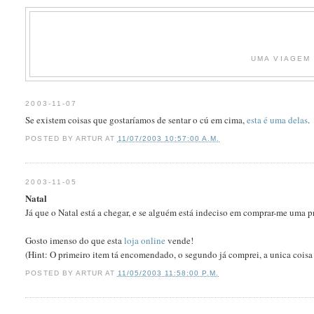
UMA VIAGEM 
2003-11-07
Se existem coisas que gostarí­amos de sentar o cú em cima,
esta é uma delas
.
POSTED BY
ARTUR
AT
11/07/2003 10:57:00 A.M.
2003-11-05
Natal
Já que o Natal está a chegar, e se alguém está indeciso em comprar-me uma pr
Gosto imenso do que esta
loja online
vende!
(Hint: O primeiro item tá encomendado, o segundo já comprei, a unica coisa
POSTED BY
ARTUR
AT
11/05/2003 11:58:00 P.M.