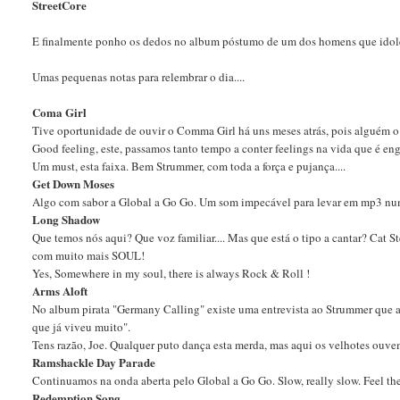
StreetCore
E finalmente ponho os dedos no album póstumo de um dos homens que idol
Umas pequenas notas para relembrar o dia....
Coma Girl
Tive oportunidade de ouvir o Comma Girl há uns meses atrás, pois alguém o di
Good feeling, este, passamos tanto tempo a conter feelings na vida que é eng
Um must, esta faixa. Bem Strummer, com toda a força e pujança....
Get Down Moses
Algo com sabor a Global a Go Go. Um som impecável para levar em mp3 num
Long Shadow
Que temos nós aqui? Que voz familiar.... Mas que está o tipo a cantar? Cat
com muito mais SOUL!
Yes, Somewhere in my soul, there is always Rock & Roll !
Arms Aloft
No album pirata "Germany Calling" existe uma entrevista ao Strummer que a 
que já viveu muito".
Tens razão, Joe. Qualquer puto dança esta merda, mas aqui os velhotes ouvem
Ramshackle Day Parade
Continuamos na onda aberta pelo Global a Go Go. Slow, really slow. Feel the
Redemption Song