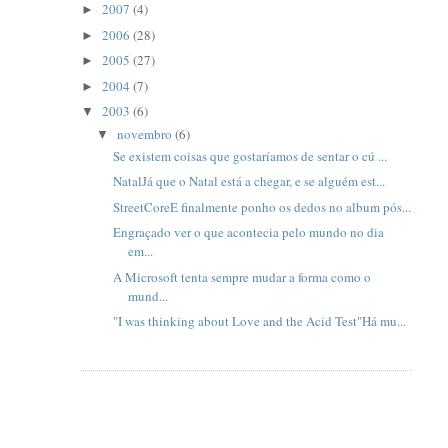
2007
(4)
►
2006
(28)
►
2005
(27)
►
2004
(7)
►
2003
(6)
▼
novembro
(6)
▼
Se existem coisas que gostarí­amos de sentar o cú ...
NatalJá que o Natal está a chegar, e se alguém est...
StreetCoreE finalmente ponho os dedos no album pós...
Engraçado ver o que acontecia pelo mundo no dia
em...
A Microsoft tenta sempre mudar a forma como o
mund...
"I was thinking about Love and the Acid Test"Há mu...