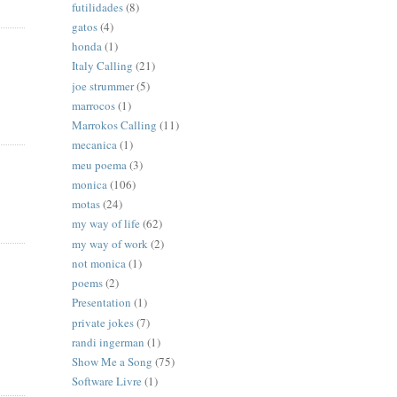
futilidades
(8)
gatos
(4)
honda
(1)
Italy Calling
(21)
joe strummer
(5)
marrocos
(1)
Marrokos Calling
(11)
mecanica
(1)
meu poema
(3)
monica
(106)
motas
(24)
my way of life
(62)
my way of work
(2)
not monica
(1)
poems
(2)
Presentation
(1)
private jokes
(7)
randi ingerman
(1)
Show Me a Song
(75)
Software Livre
(1)