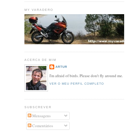
MY VARADERO
ACERCA DE MIM
ARTUR
I'm afraid of birds. Please don't fly around me.
VER O MEU PERFIL COMPLETO
SUBSCREVER
Mensagens
Comentários