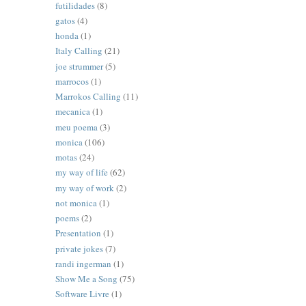
futilidades
(8)
gatos
(4)
honda
(1)
Italy Calling
(21)
joe strummer
(5)
marrocos
(1)
Marrokos Calling
(11)
mecanica
(1)
meu poema
(3)
monica
(106)
motas
(24)
my way of life
(62)
my way of work
(2)
not monica
(1)
poems
(2)
Presentation
(1)
private jokes
(7)
randi ingerman
(1)
Show Me a Song
(75)
Software Livre
(1)