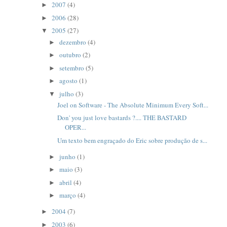
2007
(4)
►
2006
(28)
►
2005
(27)
▼
dezembro
(4)
►
outubro
(2)
►
setembro
(5)
►
agosto
(1)
►
julho
(3)
▼
Joel on Software - The Absolute Minimum Every Soft...
Don' you just love bastards ?.... THE BASTARD
OPER...
Um texto bem engraçado do Eric sobre produção de s...
junho
(1)
►
maio
(3)
►
abril
(4)
►
março
(4)
►
2004
(7)
►
2003
(6)
►