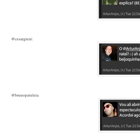
@cesargreat:
@brunopatuleia