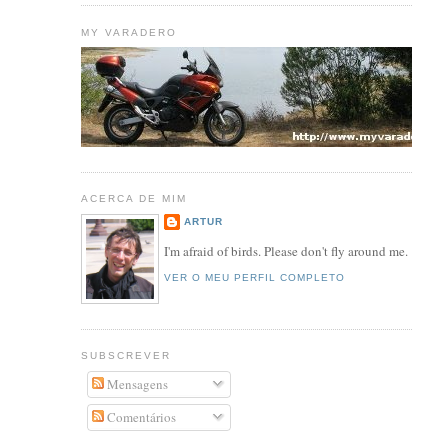
MY VARADERO
ACERCA DE MIM
ARTUR
I'm afraid of birds. Please don't fly around me.
VER O MEU PERFIL COMPLETO
SUBSCREVER
Mensagens
Comentários