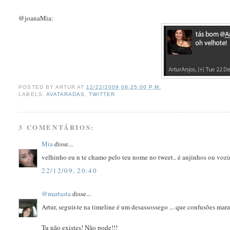
@joanaMia:
POSTED BY
ARTUR
AT
12/22/2009 08:25:00 P.M.
LABELS:
AVATARADAS
,
TWITTER
3 COMENTÁRIOS:
Mia
disse...
velhinho eu n te chamo pelo teu nome no tweet.. é anjinhos ou voz
22/12/09, 20:40
@martasta
disse...
Artur, seguir-te na timeline é um desassossego ... que confusões ma
Tu não existes! Não pode!!!