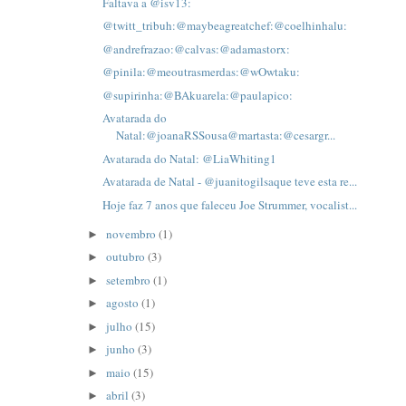
Faltava a @isv13:
@twitt_tribuh:@maybeagreatchef:@coelhinhalu:
@andrefrazao:@calvas:@adamastorx:
@pinila:@meoutrasmerdas:@wOwtaku:
@supirinha:@BAkuarela:@paulapico:
Avatarada do
Natal:@joanaRSSousa@martasta:@cesargr...
Avatarada do Natal: @LiaWhiting1
Avatarada de Natal - @juanitogilsaque teve esta re...
Hoje faz 7 anos que faleceu Joe Strummer, vocalist...
novembro
(1)
►
outubro
(3)
►
setembro
(1)
►
agosto
(1)
►
julho
(15)
►
junho
(3)
►
maio
(15)
►
abril
(3)
►