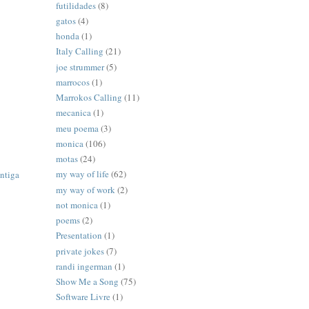
futilidades
(8)
gatos
(4)
honda
(1)
Italy Calling
(21)
joe strummer
(5)
marrocos
(1)
Marrokos Calling
(11)
mecanica
(1)
meu poema
(3)
monica
(106)
motas
(24)
my way of life
(62)
ntiga
my way of work
(2)
not monica
(1)
poems
(2)
Presentation
(1)
private jokes
(7)
randi ingerman
(1)
Show Me a Song
(75)
Software Livre
(1)