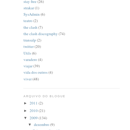
stay free
(26)
strakar
(1)
SysAdmin
(6)
teatro
(2)
the clash
(7)
the clash discography
(74)
transalp
(2)
twitter
(20)
Utils
(6)
varadero
(4)
viajar
(39)
vida dos outros
(4)
viver
(48)
ARQUIVO DO BLOGUE
2011
(2)
►
2010
(21)
►
2009
(134)
▼
dezembro
(9)
▼