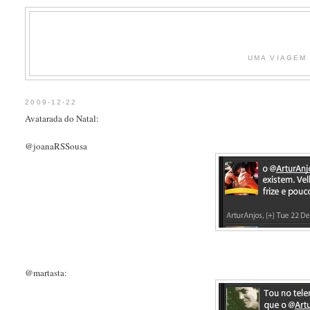
UMA VIAGEM 
2009-12-22
Avatarada do Natal:
@joanaRSSousa
@martasta: